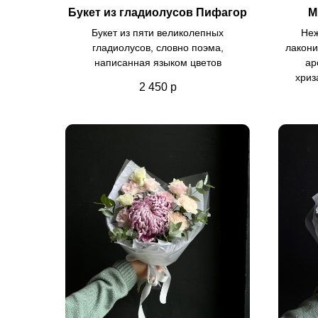
Букет из гладиолусов Пифагор
М
Букет из пяти великолепных
Неж
гладиолусов, словно поэма,
лакони
написанная языком цветов
ар
хриз
2 450
р