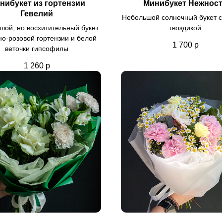
нибукет из гортензии
Минибукет Нежнос
Гевелий
Небольшой солнечный букет с
шой, но восхитительный букет
гвоздикой
но-розовой гортензии и белой
1 700
р
веточки гипсофилы
1 260
р