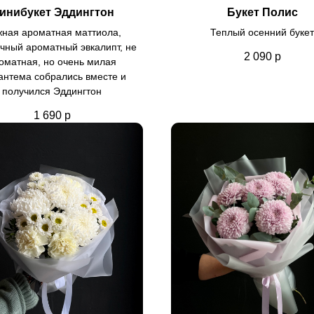
инибукет Эддингтон
Букет Полис
ная ароматная маттиола,
Теплый осенний букет
чный ароматный эвкалипт, не
2 090
р
оматная, но очень милая
антема собрались вместе и
получился Эддингтон
1 690
р