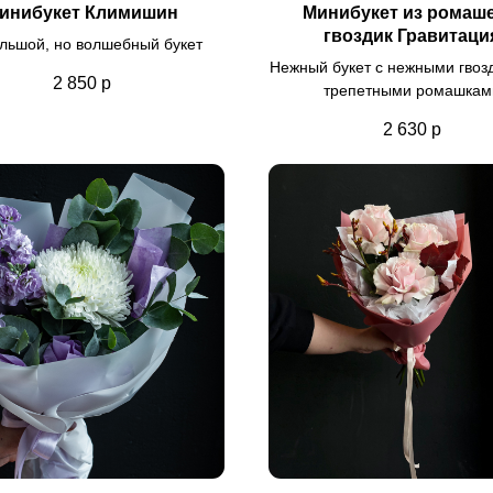
инибукет Климишин
Минибукет из ромаше
гвоздик Гравитаци
льшой, но волшебный букет
Нежный букет с нежными гвоз
2 850
р
трепетными ромашкам
2 630
р