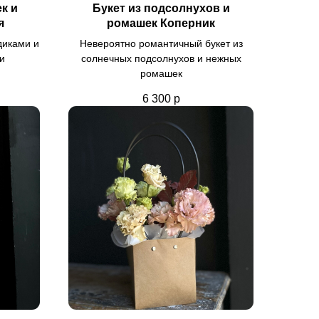
к и
Букет из подсолнухов и
я
ромашек Коперник
диками и
Невероятно романтичный букет из
и
солнечных подсолнухов и нежных
ромашек
6 300
р