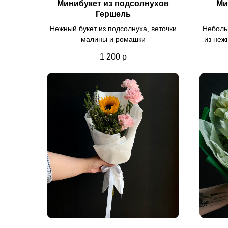
Минибукет из подсолнухов
Ми
Гершель
Нежный букет из подсолнуха, веточки
Неболь
малины и ромашки
из неж
1 200
р