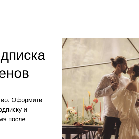
одписка
енов
тво. Оформите
одписку и
мя после