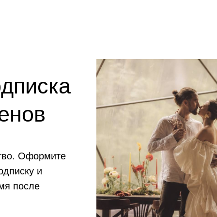
одписка
енов
тво. Оформите
одписку и
мя после