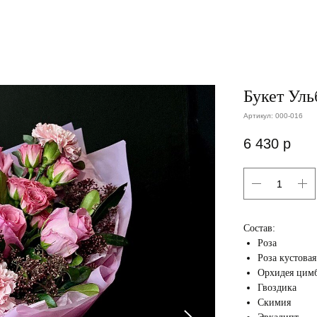
Букет Уль
Артикул:
000-016
6 430
р
Состав:
Роза
Роза кустовая
Орхидея цим
Гвоздика
Скимия