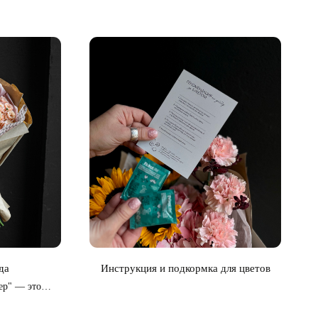
да
Инструкция и подкормка для цветов
ер" — это
 и страсти,
знь волшебные