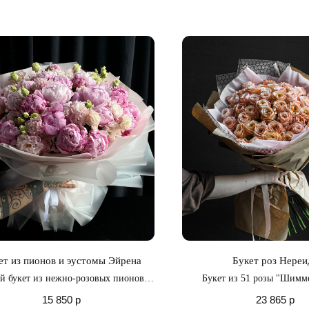
ет из пионов и эустомы Эйрена
Букет роз Нереи
 букет из нежно-розовых пионов и
Букет из 51 розы "Шимм
эустомы
величественная ода красоте
15 850
р
23 865
р
которая принесет в вашу жи