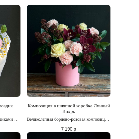
осторга и
в
воздик
Композиция в шляпной коробке Лунный
Вихрь
диками и
Великолепная бордово-розовая композиция,
и
созданная с любовью и вниманием к
7 190
р
деталям