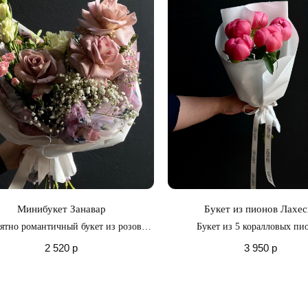
Минибукет Занавар
Букет из пионов Лахес
ятно романтичный букет из розовой
Букет из 5 коралловых пи
нутой розы, белой кустовой розы и
2 520
р
3 950
р
розовой кустовой гвоздики