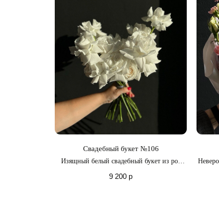
Свадебный букет №106
Изящный белый свадебный букет из роз
Неверо
Плая Бланка
вывер
9 200
р