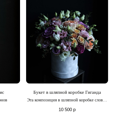
ис
Букет в шляпной коробке Гиганда
онов
Эта композиция в шляпной коробке словно
создана для самых романтичных и
10 500
р
возвышенных моментов жизни