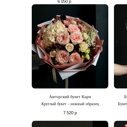
6 050
р
Авторский букет Кари
Б
Круглый букет – нежный образец
Буке
элегантности и изысканности, который как
украше
7 520
р
гармония естественных оттенков радует глаз
и пленяет сердца своей изящностью