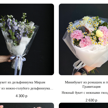
моменты возвышенного в
радужных чувст
укет из дельфиниума Мирам
Минибукет из ромашек и г
Гравитация
т из нежно-голубого дельфиниума,
нный ветками ароматного эвкалипта
Нежный букет с нежными гвоз
4 300
р
трепетными ромашкам
2 630
р