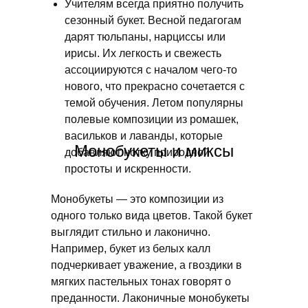
Учителям всегда приятно получить
сезонный букет. Весной педагогам
дарят тюльпаны, нарциссы или
ирисы. Их легкость и свежесть
ассоциируются с началом чего-то
нового, что прекрасно сочетается с
темой обучения. Летом популярны
полевые композиции из ромашек,
васильков и лаванды, которые
Монобукеты и миксы
добавляют нотку природной
простоты и искренности.
Монобукеты — это композиции из
одного только вида цветов. Такой букет
выглядит стильно и лаконично.
Например, букет из белых калл
подчеркивает уважение, а гвоздики в
мягких пастельных тонах говорят о
преданности. Лаконичные монобукеты