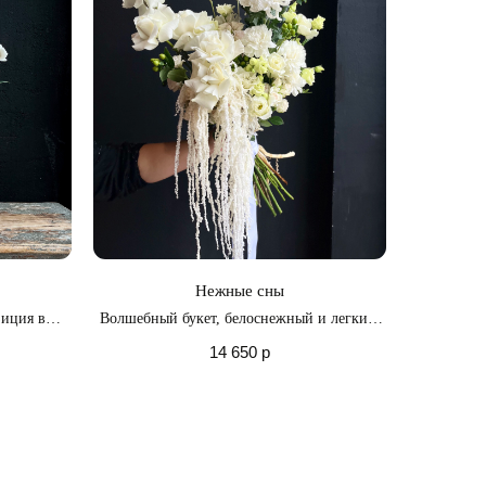
Нежные сны
зиция в
Волшебный букет, белоснежный и легкий,
ах
словно самые нежные сны
14 650
р