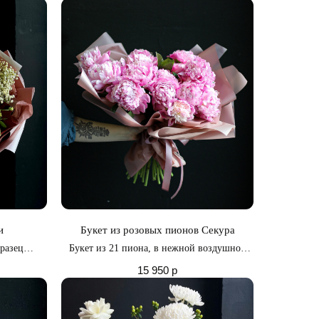
и
Букет из розовых пионов Секура
разец
Букет из 21 пиона, в нежной воздушной
оторый как
упаковке
15 950
р
радует глаз
щностью