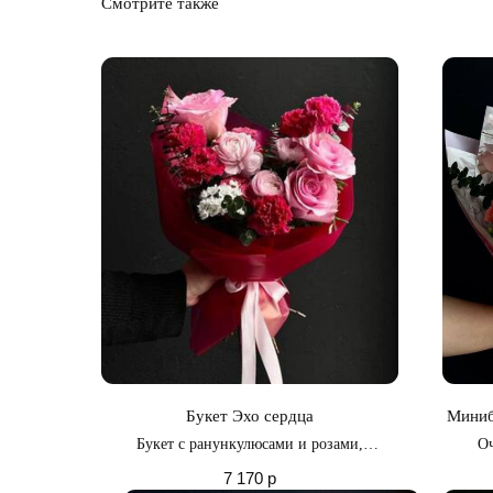
Смотрите также
Букет Эхо сердца
Миниб
Букет с ранункулюсами и розами,
Оч
символизируя нежность и страсть
выверн
7 170
р