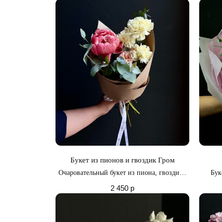
Букет из пионов и гвоздик Гром
Очаровательный букет из пиона, гвоздики
Бук
и эвкалипта
2 450
р