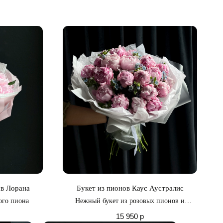
ов Лорана
Букет из пионов Каус Аустралис
ого пиона
Нежный букет из розовых пионов и
голубого оксипеталума
15 950
р