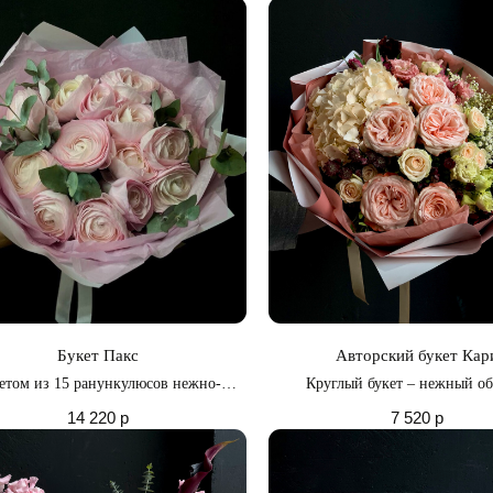
Букет Пакс
Авторский букет Кар
етом из 15 ранункулюсов нежно-
Круглый букет – нежный об
розового оттенка
элегантности и изысканности, к
14 220
р
7 520
р
гармония естественных оттенков 
и пленяет сердца своей изя