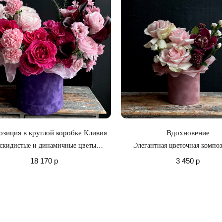
зиция в круглой коробке Кливия
Вдохновение
скидистые и динамичные цветы
Элегантная цветочная компо
жают своей красотой и изяществом
бордово-розовых оттенк
18 170
р
3 450
р