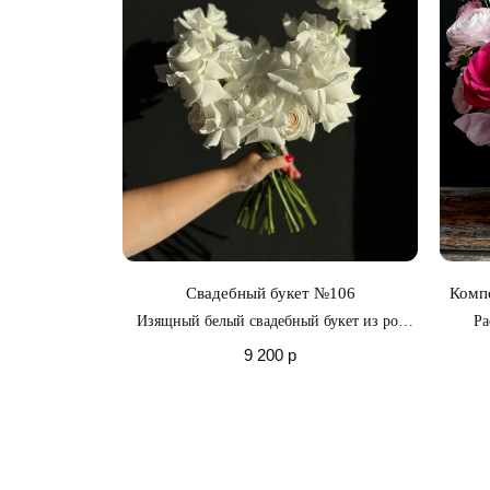
Свадебный букет №106
Компо
Изящный белый свадебный букет из роз
Ра
Плая Бланка
пора
9 200
р