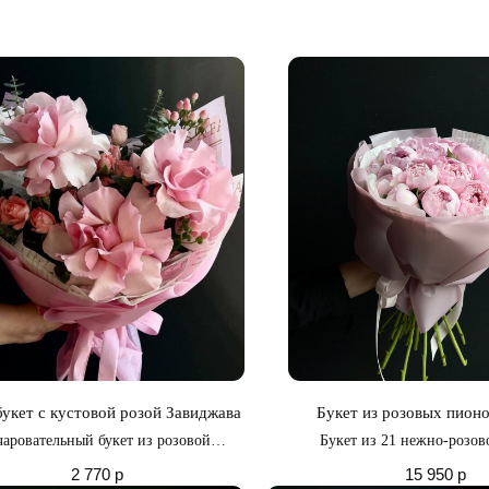
укет с кустовой розой Завиджава
Букет из розовых пион
аровательный букет из розовой
Букет из 21 нежно-розов
утой розы, розовой кустовой розы и
2 770
р
15 950
р
веточек эвкалипта