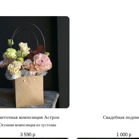
веточная композиция Астрон
Свадебная подпи
Осенняя композиция из эустомы
3 590
р
1 000
р