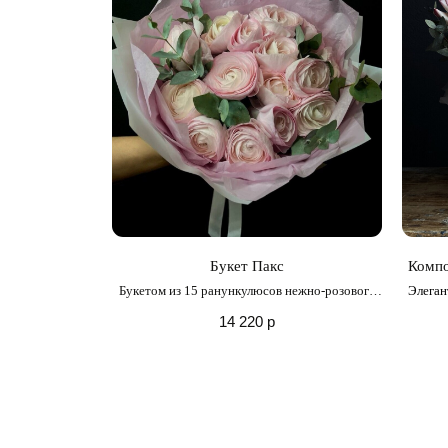
Букет Пакс
Компо
Букетом из 15 ранункулюсов нежно-розового
Элеган
оттенка
14 220
р