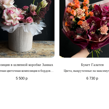
зиция в шляпной коробке Заниах
Букет Галатея
тная цветочная композиция в бордово-
Цвета, выкрученные на максимум
розовых оттенках
красочный, контрастный с тонки
5 500
р
6 730
р
весенней орхидеи