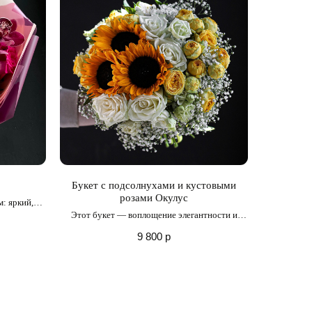
Букет с подсолнухами и кустовыми
розами Окулус
: яркий,
м ароматом
Этот букет — воплощение элегантности и
солнечного очарования
9 800
р