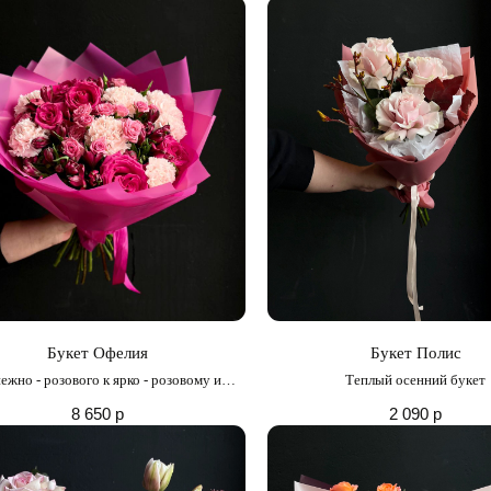
Букет Офелия
Букет Полис
ежно - розового к ярко - розовому и
Теплый осенний букет
обратно
8 650
р
2 090
р