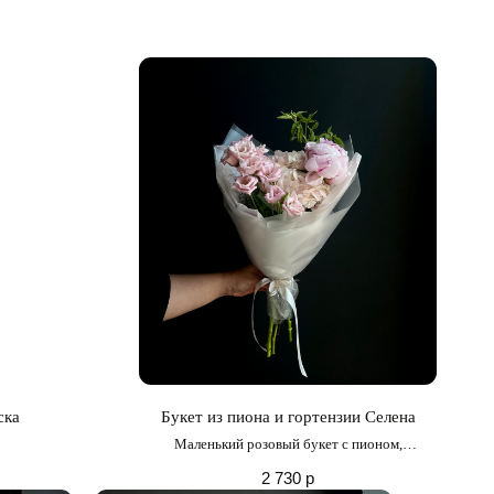
ска
Букет из пиона и гортензии Селена
Маленький розовый букет с пионом,
гортензией и эустомой
2 730
р