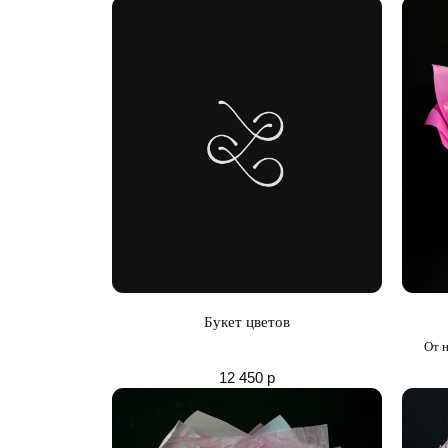
Букет цветов
От н
12 450
р