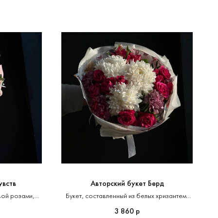
увств
Авторский букет Берд
вой розами,
Букет, составленный из белых хризантем,
споминания о
ярко-розовых роз
3 860
р
о мгновения с