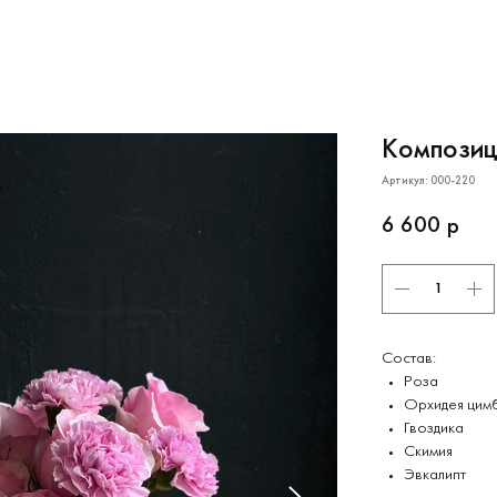
Композиц
Артикул:
000-220
6 600
р
Состав:
Роза
Орхидея цим
Гвоздика
Скимия
Эвкалипт