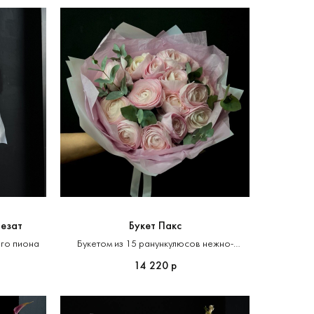
ом
Лезат
Букет Пакс
ого пиона
Букетом из 15 ранункулюсов нежно-
розового оттенка
14 220
р