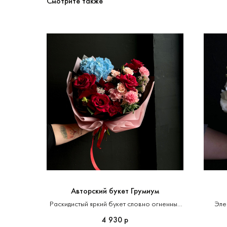
Смотрите также
Авторский букет Грумиум
Раскидистый яркий букет словно огненный
Эле
вихрь страсти и сильных эмоций
4 930
р