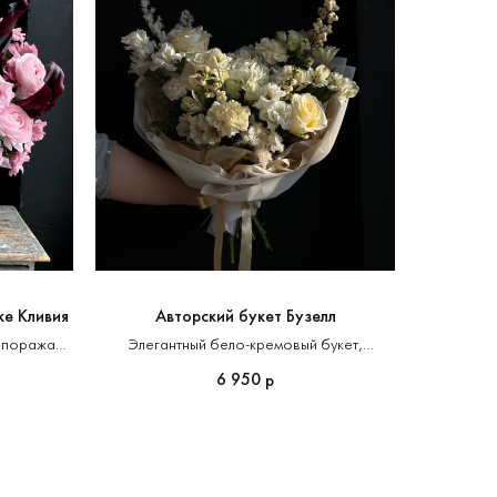
ке Кливия
Авторский букет Бузелл
ы поражают
Элегантный бело-кремовый букет,
твом
украшенный нежными цветами
6 950
р