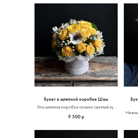
Букет в шляпной коробке Шам
Бук
Эта шляпная коробка словно светлый луч
солнца, проникающий через облака и
Нежный
9 500
р
осыпающий мир своим теплом и светом