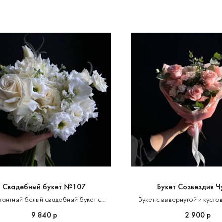
Свадебный букет №107
Букет Созвездия Ч
гантный белый свадебный букет с
Букет с вывернутой и кусто
розами и гладиолусом
создавая незабываемые во
9 840
2 900
р
р
романтике и важности каждог