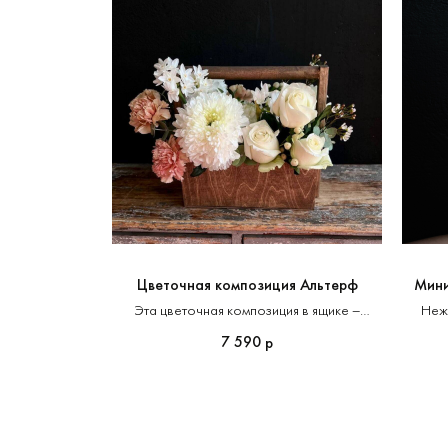
Цветочная композиция Альтерф
Мини
Эта цветочная композиция в ящике –
Нежн
настоящая симфония романтики
7 590
р