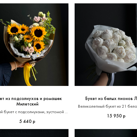
любимым человек
ет из подсолнухов и ромашек
Букет из белых пионов 
Милетский
Великолепный букет из 21 бел
 букет с подсолнухами, эустомой и
15 950
р
малиной
5 440
р