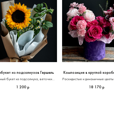
букет из подсолнухов Гершель
Композиция в круглой короб
ый букет из подсолнуха, веточки
Раскидистые и динамичные цвет
малины и ромашки
своей красотой и изящес
1 200
18 170
р
р