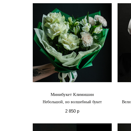
Минибукет Климишин
Небольшой, но волшебный букет
Вели
2 850
р