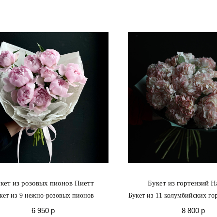
кет из розовых пионов Пиетт
Букет из гортензий 
кет из 9 нежно-розовых пионов
Букет из 11 колумбийских го
воплощение женствен
6 950
р
8 800
р
изысканности, дарующее вам