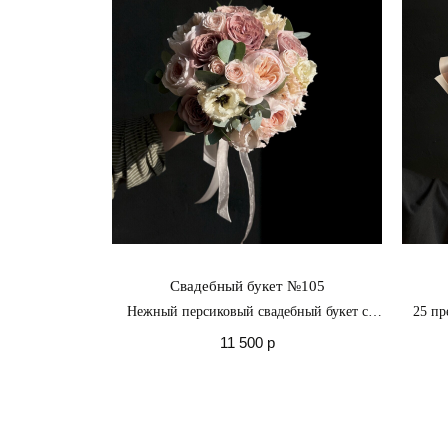
Свадебный букет №105
Нежный персиковый свадебный букет с
25 пр
розами Дэвида Остина Джульетта
что
11 500
р