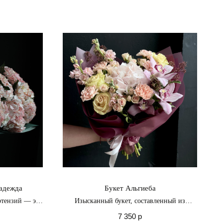
Надежда
Букет Альгиеба
ртензий — это
Изысканный букет, составленный из
ности и
нежной гортензии и винной орхидеей
7 350
р
 возможность