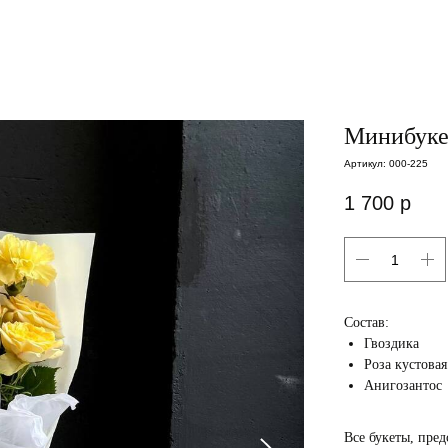
Минибуке
Артикул:
000-225
1 700
р
Состав:
Гвоздика
Роза кустовая
Анигозантос
Все букеты, пред