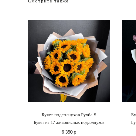
Смотрите также
Букет подсолнухов Рухба S
Бу
Букет из 17 живописных подсолнухов
Бу
6 350
р