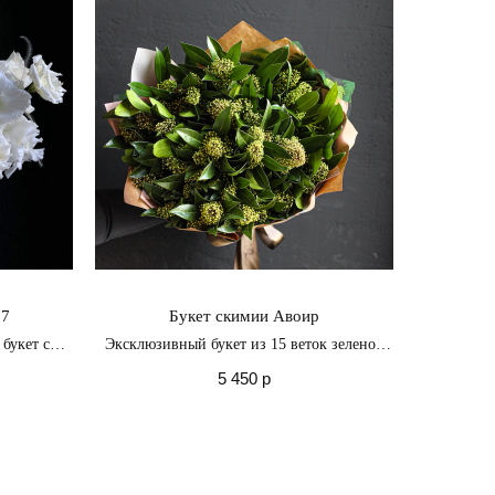
07
Букет скимии Авоир
букет с
Эксклюзивный букет из 15 веток зеленой
скимии является воплощением природной
5 450
р
нежности и изысканной красоты