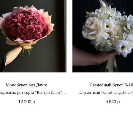
Монобукет роз Дауге
Свадебный букет №1
екрасных роз сорта "Кантри Блюз",
Элегантный белый свадебный 
 бы всё было роскошно и блюзово
розами и гладиолусом
12 200
р
9 840
р