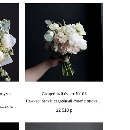
 красоты
иниума
Свадебный букет №108
Нежный белый свадебный букет с пионами
и ранункулюсами
ашек и
12 510
р