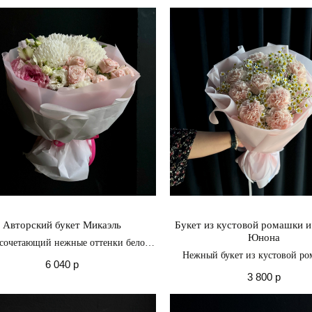
Авторский букет Микаэль
Букет из кустовой ромашки и
Юнона
 сочетающий нежные оттенки белого
озового, словно родился из самых
Нежный букет из кустовой р
6 040
р
нежных мечтаний
гвоздики
3 800
р