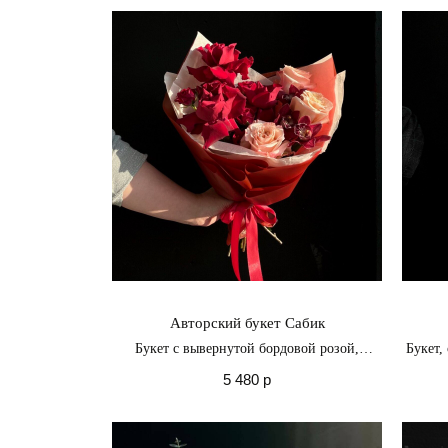
Авторский букет Сабик
Букет с вывернутой бордовой розой,
Букет,
персиковой пионовидной розой и винной
и р
5 480
р
орхидеей