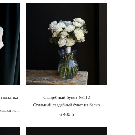
моменты возвышенного восторга и
радужных чувств
 гвоздика
Свадебный букет №112
Стильный свадебный букет из белых
гвоздик
омашки и
6 400
р