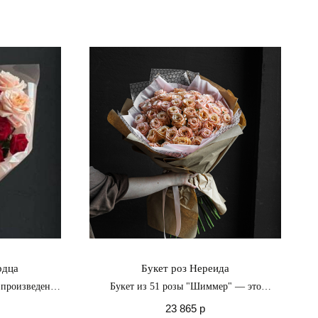
рдца
Букет роз Нереида
 произведение
Букет из 51 розы "Шиммер" — это
и романтику
величественная ода красоте и страсти,
23 865
р
которая принесет в вашу жизнь волшебные