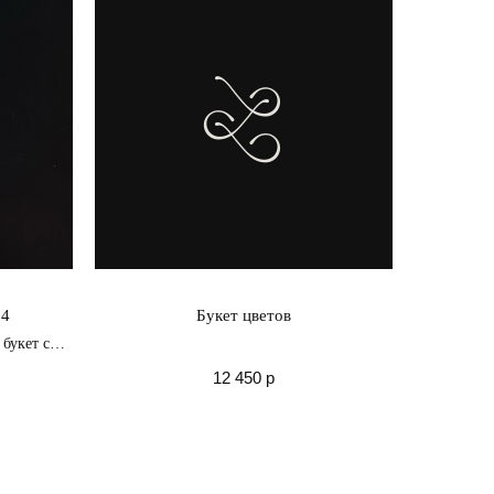
04
Букет цветов
букет с
12 450
р