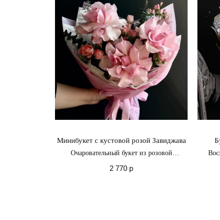
Минибукет с кустовой розой Завиджава
Б
Очаровательный букет из розовой
Вос
вывернутой розы, розовой кустовой розы и
прекра
2 770
р
веточек эвкалипта
эт