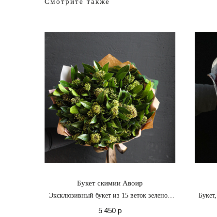
Смотрите также
Букет скимии Авоир
Эксклюзивный букет из 15 веток зеленой
Букет
скимии является воплощением природной
5 450
р
нежности и изысканной красоты