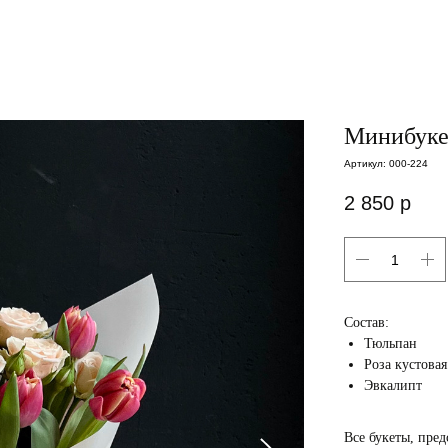
Минибуке
Артикул:
000-224
2 850
р
Состав:
Тюльпан
Роза кустовая
Эвкалипт
Все букеты, пред