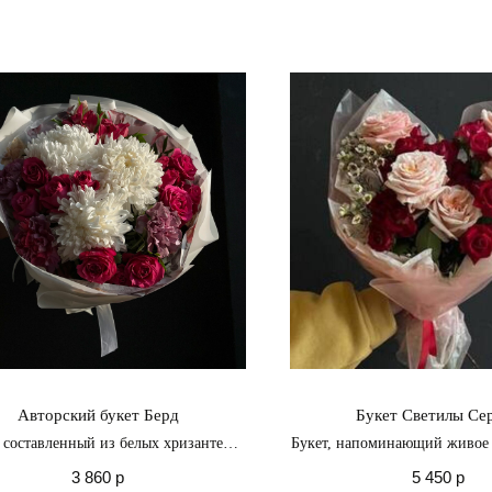
Авторский букет Берд
Букет Светилы Се
, составленный из белых хризантем,
Букет, напоминающий живое
ярко-розовых роз
искусства, излучает тепло 
3 860
р
5 450
р