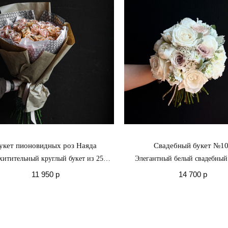
укет пионовидных роз Наяда
Свадебный букет №1
хитительный круглый букет из 25
Элегантный белый свадебный 
сных пионовидных роз "Шиммер" —
розами и пионами
11 950
р
14 700
р
о настоящий ковер феерической
романтики